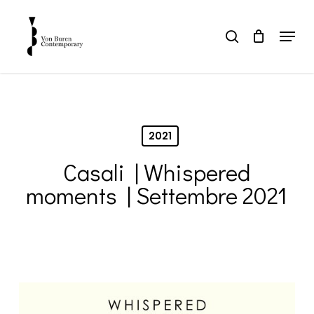
Skip
to
Menu
search
main
Close
content
Menu
2021
Casali | Whispered
moments | Settembre 2021