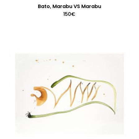
Bato, Marabu VS Marabu
150
€