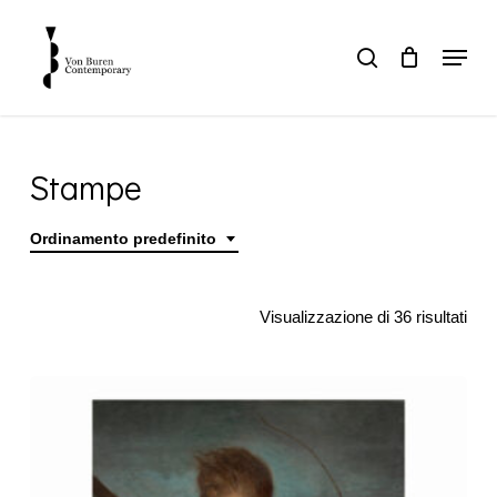
Skip
to
Menu
search
main
Close
content
Menu
Stampe
Ordinamento predefinito
Home
Stampe
Visualizzazione di 36 risultati