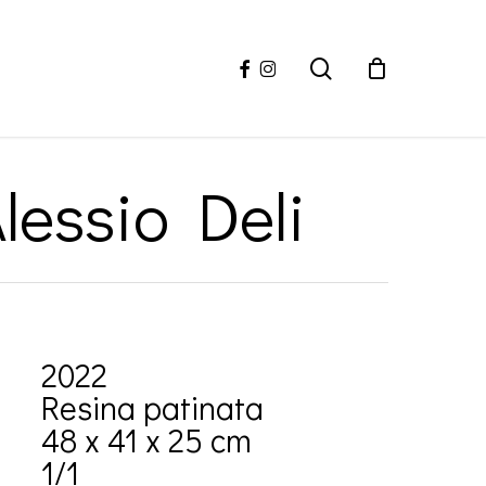
facebook
instagram
search
essio Deli
2022
Resina patinata
48 x 41 x 25 cm
1/1