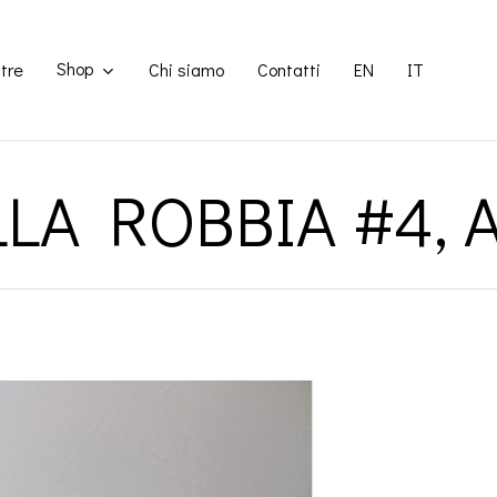
Shop
tre
Chi siamo
Contatti
EN
IT
LA ROBBIA #4, Al