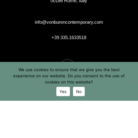
00186 Rome, Italy
info@vonburencontemporary.com
+39 335.1633518
instagram
We use cookies to ensure that we give you the best
experience on our website. Do you consent to the use of
cookies on this website?
Yes
No
© 2026 Von Buren Contemporary. Von Buren Contemporary è
un brand di Michele von Büren
Tutti i diritti riservati |
Privacy & Cookie Info
| Termini &
Condizioni