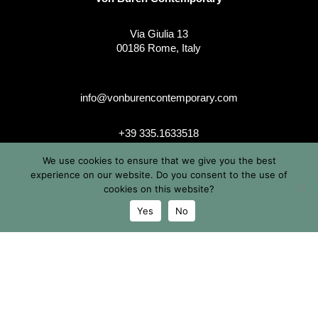
Via Giulia 13
00186 Rome, Italy
info@vonburencontemporary.com
+39 335.1633518
We use cookies to ensure that we give you the best
experience on our website. Do you consent to the use of
cookies on this website?
instagram
Yes
No
© 2026 Von Buren Contemporary. Von Buren Contemporary è
un brand di Michele von Büren
Tutti i diritti riservati |
Privacy & Cookie Info
| Termini &
Condizioni