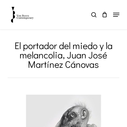
Skip
to
Menu
search
main
Close
content
Menu
El portador del miedo y la
melancolia, Juan José
Martínez Cánovas