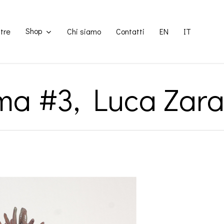
Shop
tre
Chi siamo
Contatti
EN
IT
ma #3, Luca Zarat