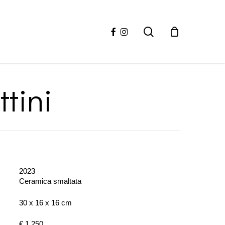
facebook
instagram
search
tini
2023
Ceramica smaltata
30 x 16 x 16 cm
€ 1,250