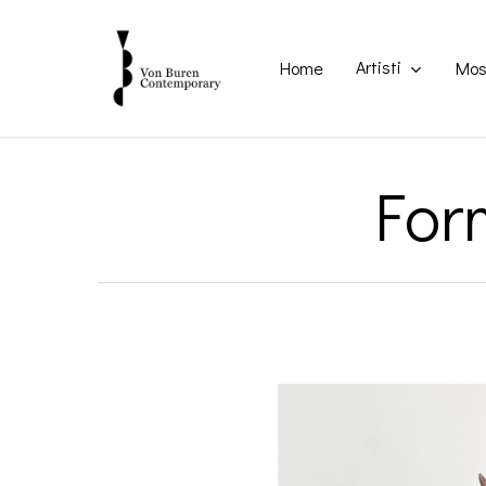
Skip
to
main
Artisti
Home
Mos
content
For