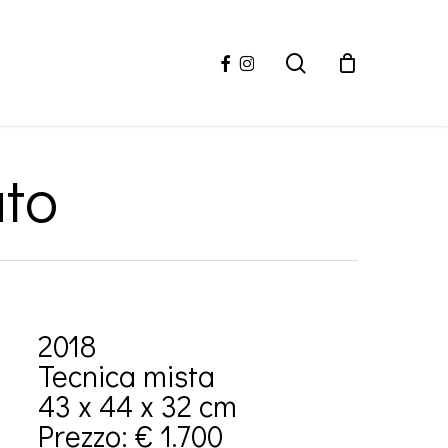
facebook
instagram
search
ato
2018
Tecnica mista
43 x 44 x 32 cm
Prezzo: € 1.700