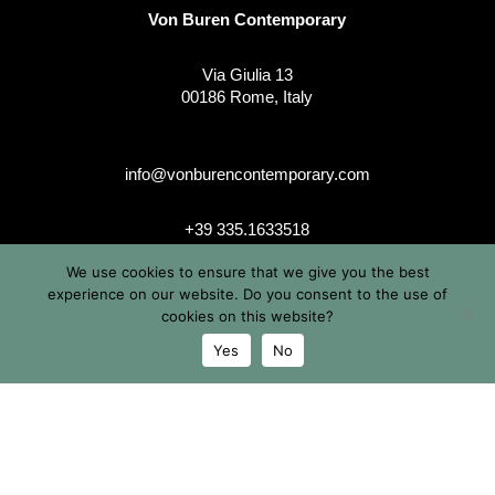
Von Buren Contemporary
Via Giulia 13
00186 Rome, Italy
info@vonburencontemporary.com
+39 335.1633518
We use cookies to ensure that we give you the best
experience on our website. Do you consent to the use of
cookies on this website?
instagram
Yes
No
© 2026 Von Buren Contemporary. Von Buren Contemporary è
un brand di Michele von Büren
Tutti i diritti riservati |
Privacy & Cookie Info
| Termini &