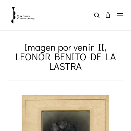
Skip
to
Menu
search
main
Close
content
Menu
Imagen por venir II,
LEONOR BENITO DE LA
LASTRA