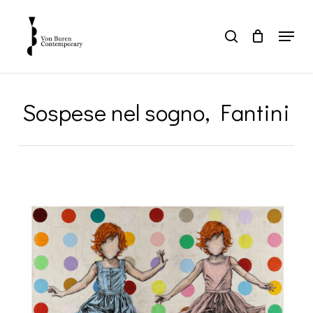
Skip
to
Menu
search
main
Close
content
Menu
Sospese nel sogno, Fantini