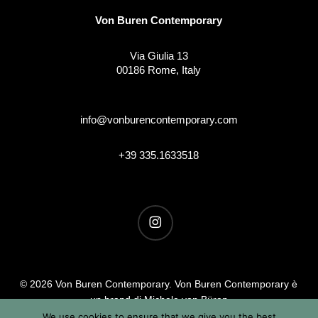
Von Buren Contemporary
Via Giulia 13
00186 Rome, Italy
info@vonburencontemporary.com
+39 335.1633518
instagram
© 2026 Von Buren Contemporary. Von Buren Contemporary è
un brand di Michele von Büren
Tutti i diritti riservati |
Privacy & Cookie Info
| Termini &
We use cookies to ensure that we give you the best