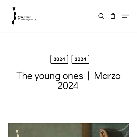
Skip
to
Menu
search
main
Close
content
Menu
2024
2024
The young ones | Marzo
2024