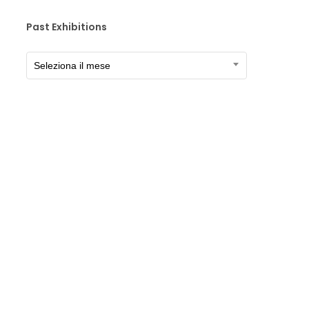
Past Exhibitions
Past
Seleziona il mese
Exhibitions