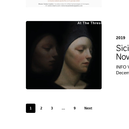
Sicioldr
|
At
2019
the
Sic
threshold
|
No
Novembre
2019
INFO V
Dece
1
2
3
…
9
Next