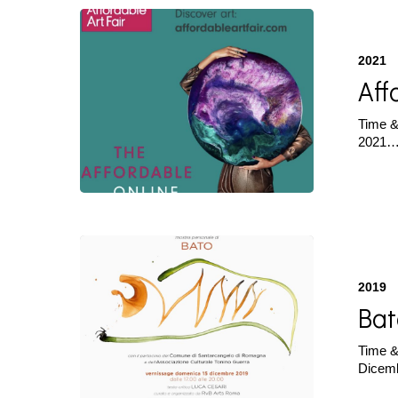
Affordable
Art
Fair
2021
|
Aff
Aprile
2021
Time &
2021
Bato
|
Giungla
2019
|
Bat
Dicembre
2020
Time &
Dicem