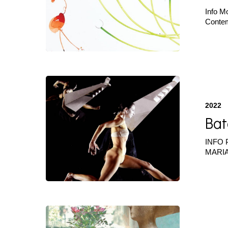
2022
Info M
Contem
Bato
&
Pellisari
2022
|
Bat
Mask
|
Marzo
INFO 
2022
MARIAN
Rossi
&