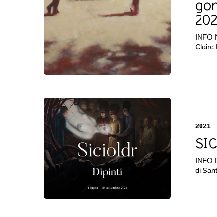
gon
change
20
my
world
|
INFO N
Novembre
Claire
2022
SICIOLDR
|
Dipinti
2021
|
SIC
Luglio
2021
INFO D
di San