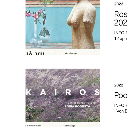
Gasperini
2022
|
Ros
Déjà
vu
20
|
Marzo
INFO D
2022
12 apr
Podestà
|
Kairos
2022
|
Pod
Febbraio
2022
INFO K
Von 