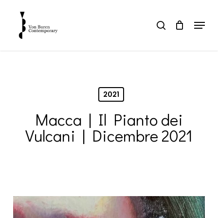
Skip
to
Menu
search
main
Close
content
Menu
2021
Macca | Il Pianto dei
Vulcani | Dicembre 2021