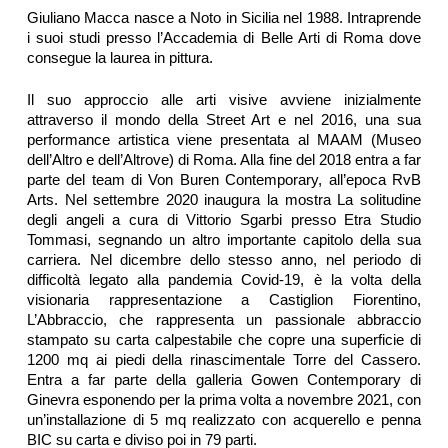
​Giuliano Macca nasce a Noto in Sicilia nel 1988. Intraprende
i suoi studi presso l’Accademia di Belle Arti di Roma dove
consegue la laurea in pittura.
Il suo approccio alle arti visive avviene inizialmente
attraverso il mondo della Street Art e nel 2016, una sua
performance artistica viene presentata al MAAM (Museo
dell’Altro e dell’Altrove) di Roma. Alla fine del 2018 entra a far
parte del team di Von Buren Contemporary, all’epoca RvB
Arts. Nel settembre 2020 inaugura la mostra La solitudine
degli angeli a cura di Vittorio Sgarbi presso Etra Studio
Tommasi, segnando un altro importante capitolo della sua
carriera. Nel dicembre dello stesso anno, nel periodo di
difficoltà legato alla pandemia Covid-19, è la volta della
visionaria rappresentazione a Castiglion Fiorentino,
L’Abbraccio, che rappresenta un passionale abbraccio
stampato su carta calpestabile che copre una superficie di
1200 mq ai piedi della rinascimentale Torre del Cassero.
Entra a far parte della galleria Gowen Contemporary di
Ginevra esponendo per la prima volta a novembre 2021, con
un’installazione di 5 mq realizzato con acquerello e penna
BIC su carta e diviso poi in 79 parti.