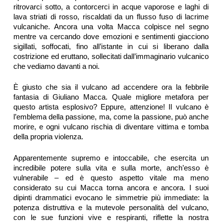
ritrovarci sotto, a contorcerci in acque vaporose e laghi di
lava striati di rosso, riscaldati da un flusso fuso di lacrime
vulcaniche. Ancora una volta Macca colpisce nel segno
mentre va cercando dove emozioni e sentimenti giacciono
sigillati, soffocati, fino all’istante in cui si liberano dalla
costrizione ed eruttano, sollecitati dall’immaginario vulcanico
che vediamo davanti a noi.
È giusto che sia il vulcano ad accendere ora la febbrile
fantasia di Giuliano Macca. Quale migliore metafora per
questo artista esplosivo? Eppure, attenzione! Il vulcano è
l’emblema della passione, ma, come la passione, può anche
morire, e ogni vulcano rischia di diventare vittima e tomba
della propria violenza.
Apparentemente supremo e intoccabile, che esercita un
incredibile potere sulla vita e sulla morte, anch’esso è
vulnerabile – ed è questo aspetto vitale ma meno
considerato su cui Macca torna ancora e ancora. I suoi
dipinti drammatici evocano le simmetrie più immediate: la
potenza distruttiva e la mutevole personalità del vulcano,
con le sue funzioni vive e respiranti, riflette la nostra