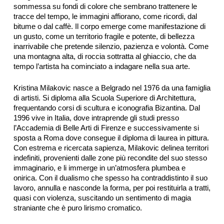
sommessa su fondi di colore che sembrano trattenere le
tracce del tempo, le immagini affiorano, come ricordi, dal
bitume o dal caffè. Il corpo emerge come manifestazione di
un gusto, come un territorio fragile e potente, di bellezza
inarrivabile che pretende silenzio, pazienza e volontà. Come
una montagna alta, di roccia sottratta al ghiaccio, che da
tempo l’artista ha cominciato a indagare nella sua arte.
Kristina Milakovic nasce a Belgrado nel 1976 da una famiglia
di artisti. Si diploma alla Scuola Superiore di Architettura,
frequentando corsi di scultura e iconografia Bizantina. Dal
1996 vive in Italia, dove intraprende gli studi presso
l’Accademia di Belle Arti di Firenze e successivamente si
sposta a Roma dove consegue il diploma di laurea in pittura.
Con estrema e ricercata sapienza, Milakovic delinea territori
indefiniti, provenienti dalle zone più recondite del suo stesso
immaginario, e li immerge in un’atmosfera plumbea e
onirica. Con il dualismo che spesso ha contraddistinto il suo
lavoro, annulla e nasconde la forma, per poi restituirla a tratti,
quasi con violenza, suscitando un sentimento di magia
straniante che è puro lirismo cromatico.