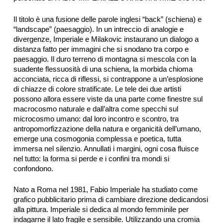
Il titolo è una fusione delle parole inglesi “back” (schiena) e
“landscape” (paesaggio). In un intreccio di analogie e
divergenze, Imperiale e Milakovic instaurano un dialogo a
distanza fatto per immagini che si snodano tra corpo e
paesaggio. Il duro terreno di montagna si mescola con la
suadente flessuosità di una schiena, la morbida chioma
acconciata, ricca di riflessi, si contrappone a un’esplosione
di chiazze di colore stratificate. Le tele dei due artisti
possono allora essere viste da una parte come finestre sul
macrocosmo naturale e dall’altra come specchi sul
microcosmo umano: dal loro incontro e scontro, tra
antropomorfizzazione della natura e organicità dell’umano,
emerge una cosmogonia complessa e poetica, tutta
immersa nel silenzio. Annullati i margini, ogni cosa fluisce
nel tutto: la forma si perde e i confini tra mondi si
confondono.
Nato a Roma nel 1981, Fabio Imperiale ha studiato come
grafico pubblicitario prima di cambiare direzione dedicandosi
alla pittura. Imperiale si dedica al mondo femminile per
indagarne il lato fragile e sensibile. Utilizzando una cromia