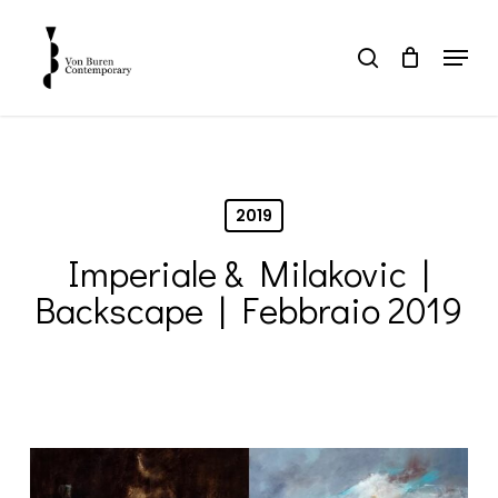
Skip
to
Menu
search
main
Close
content
Menu
2019
Imperiale & Milakovic |
Backscape | Febbraio 2019