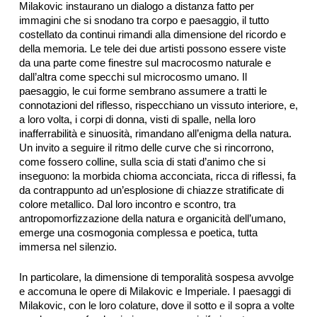
Milakovic instaurano un dialogo a distanza fatto per
immagini che si snodano tra corpo e paesaggio, il tutto
costellato da continui rimandi alla dimensione del ricordo e
della memoria. Le tele dei due artisti possono essere viste
da una parte come finestre sul macrocosmo naturale e
dall’altra come specchi sul microcosmo umano. Il
paesaggio, le cui forme sembrano assumere a tratti le
connotazioni del riflesso, rispecchiano un vissuto interiore, e,
a loro volta, i corpi di donna, visti di spalle, nella loro
inafferrabilità e sinuosità, rimandano all’enigma della natura.
Un invito a seguire il ritmo delle curve che si rincorrono,
come fossero colline, sulla scia di stati d’animo che si
inseguono: la morbida chioma acconciata, ricca di riflessi, fa
da contrappunto ad un’esplosione di chiazze stratificate di
colore metallico. Dal loro incontro e scontro, tra
antropomorfizzazione della natura e organicità dell’umano,
emerge una cosmogonia complessa e poetica, tutta
immersa nel silenzio.
In particolare, la dimensione di temporalità sospesa avvolge
e accomuna le opere di Milakovic e Imperiale. I paesaggi di
Milakovic, con le loro colature, dove il sotto e il sopra a volte