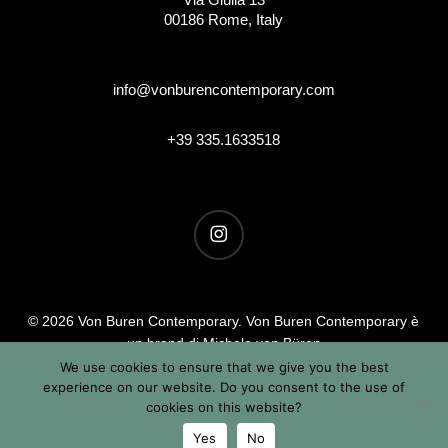
00186 Rome, Italy
info@vonburencontemporary.com
+39 335.1633518
instagram
© 2026 Von Buren Contemporary. Von Buren Contemporary è
un brand di Michele von Büren
Tutti i diritti riservati |
Privacy & Cookie Info
| Termini &
We use cookies to ensure that we give you the best
experience on our website. Do you consent to the use of
Condizioni
cookies on this website?
Yes
No