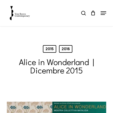
Skip
to
Menu
search
main
Close
content
Menu
2015
2016
Alice in Wonderland |
Dicembre 2015