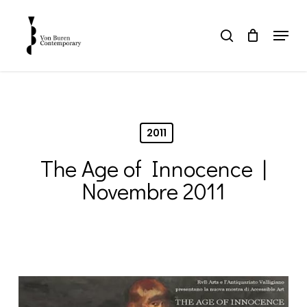
Skip
to
Menu
search
main
Close
content
Menu
2011
The Age of Innocence |
Novembre 2011