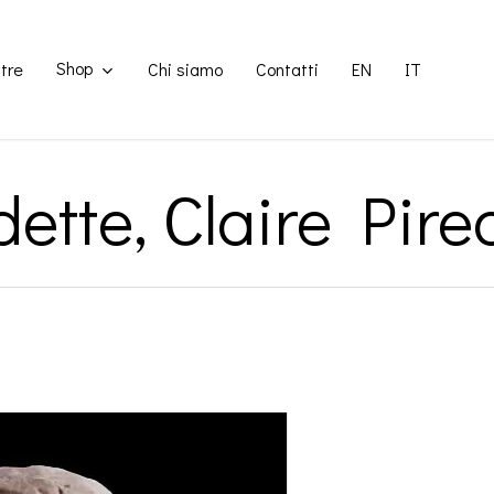
Shop
tre
Chi siamo
Contatti
EN
IT
ette, Claire Pir