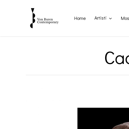
Skip
to
main
Artisti
Home
Mos
content
Cad