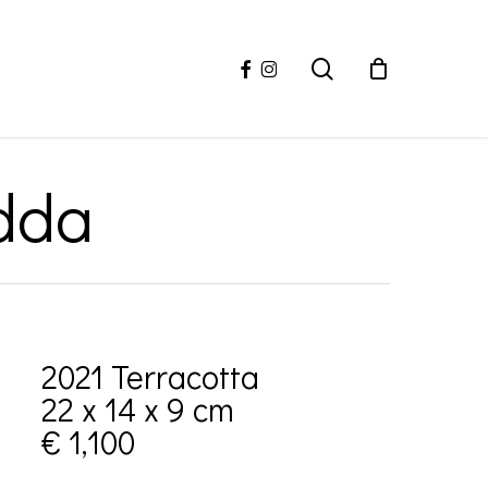
facebook
instagram
search
edda
2021 Terracotta
22 x 14 x 9 cm
€ 1,100