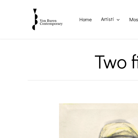
Skip
to
main
Artisti
Home
Mos
content
Two f