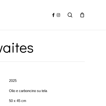
facebook
instagram
search
waites
2025
Olio e carboncino su tela
50 x 45 cm