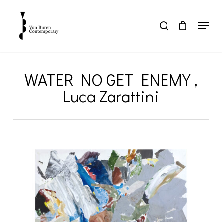
Skip
to
Menu
search
main
Close
content
Menu
WATER NO GET ENEMY ,
Luca Zarattini