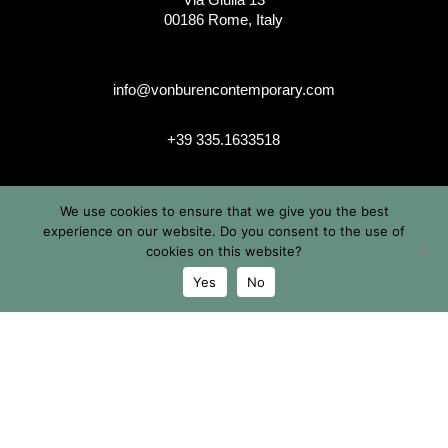
00186 Rome, Italy
info@vonburencontemporary.com
+39 335.1633518
We use cookies to ensure that we give you the best
instagram
experience on our website. Do you consent to the use of
cookies on this website?
Yes
No
© 2026 Von Buren Contemporary. Von Buren Contemporary è
un brand di Michele von Büren
Tutti i diritti riservati |
Privacy & Cookie Info
| Termini &
Condizioni