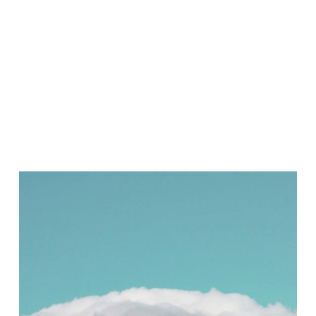
Fotografie
Tag:
Sofia Podestà
Descrizione
Informazioni aggiuntive