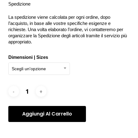
1350€
Spedizione
La spedizione viene calcolata per ogni ordine, dopo
l’acquisto, in base alle vostre specifiche esigenze e
richieste. Una volta elaborato l’ordine, vi contatteremo per
organizzare la Spedizione degli articoli tramite il servizio più
appropriato.
Dimensioni | Sizes
Scegli un'opzione
Aggiungi Al Carrello
Categorie:
Fotografie
,
Sofia Podestà
,
Sofia Podestà -