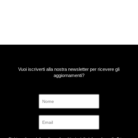
prezzo:
da
200€
a
1350€
Vuoi iscriverti alla nostra newsletter per ricevere gli
aggiornamenti?