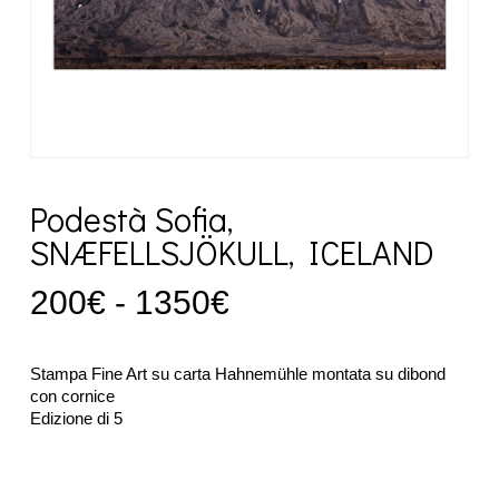
Podestà Sofia,
SNÆFELLSJÖKULL, ICELAND
Fascia
200
€
-
1350
€
di
prezzo:
Stampa Fine Art su carta Hahnemühle montata su dibond
da
con cornice
Edizione di 5
200€
a