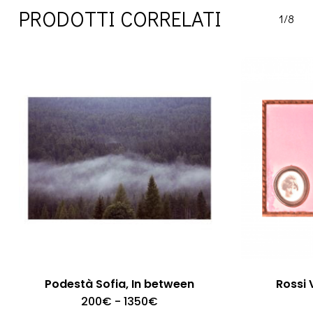
PRODOTTI CORRELATI
1/8
Podestà Sofia, In between
Rossi 
Fascia
200
€
-
1350
€
di