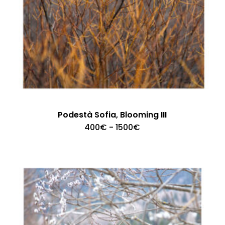
Podestà Sofia, Blooming III
Fascia
400
€
-
1500
€
di
prezzo:
da
400€
a
1500€