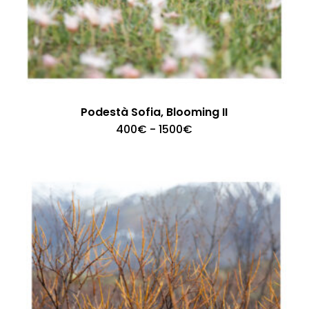
Podestà Sofia, Blooming II
Fascia
400
€
-
1500
€
di
prezzo:
da
400€
a
1500€