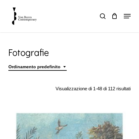
Skip
to
Menu
search
main
Close
content
Menu
Fotografie
Ordinamento predefinito
Home
Fotografie
Visualizzazione di 1-48 di 112 risultati