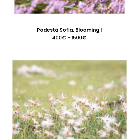
Podestà Sofia, Blooming I
Fascia
400
€
-
1500
€
di
prezzo:
da
400€
a
1500€