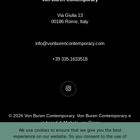
Via Giulia 13
00186 Rome, Italy
info@vonburencontemporary.com
+39 335.1633518
instagram
© 2026 Von Buren Contemporary. Von Buren Contemporary è
un brand di Michele von Büren
Tutti i diritti riservati |
Privacy & Cookie Info
| Termini &
We use cookies to ensure that we give you the best
experience on our website. Do you consent to the use of
Condizioni