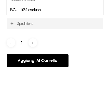
IVA di 10% esclusa
Spedizione
La spedizione viene calcolata per ogni ordine, dopo
l’acquisto, in base alle vostre specifiche esigenze e
richieste. Una volta elaborato l’ordine, vi contatteremo
per organizzare la Spedizione degli articoli tramite il
servizio più appropriato.
Aggiungi Al Carrello
Categorie:
Alessio Deli
,
Alessio Deli - Fotografie
,
Fotografie
Tag:
Alessio Deli