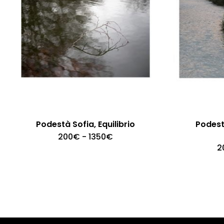
Podestà Sofia, Equilibrio
Podest
Fascia
200
€
-
1350
€
di
2
prezzo:
da
200€
a
1350€