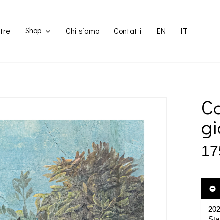
Shop
tre
Chi siamo
Contatti
EN
IT
#1
Ca
gi
17
20
Sta