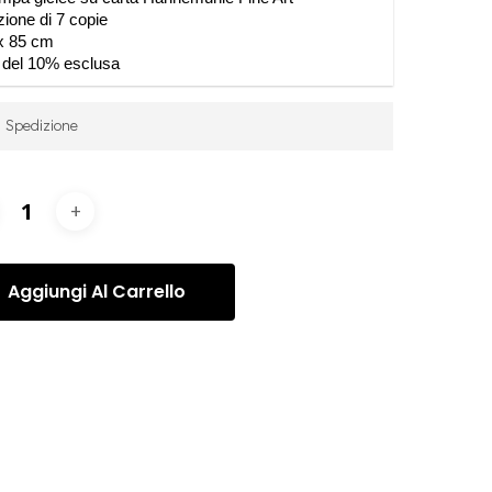
zione di 7 copie
x 85 cm
 del 10% esclusa
Spedizione
spedizione viene calcolata per ogni ordine, dopo
cquisto, in base alle vostre specifiche esigenze e
hieste. Una volta elaborato l’ordine, vi contatteremo
 organizzare la Spedizione degli articoli tramite il
vizio più appropriato.
Aggiungi Al Carrello
orie:
Chiara Caselli
,
Chiara Caselli - Fotografie
,
rafie
hiara Caselli