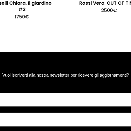
elli Chiara, Il giardino
Rossi Vera, OUT OF TI
#3
2500
€
1750
€
Vuoi iscriverti alla nostra newsletter per ricevere gli aggiornamenti?