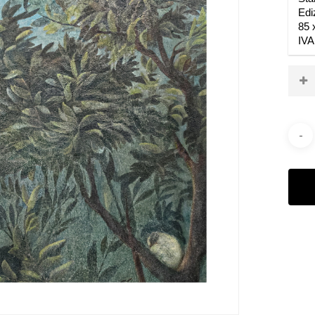
Edi
85 
IVA
La 
l’a
ric
per
ser
Categ
Fotog
Tag:
C