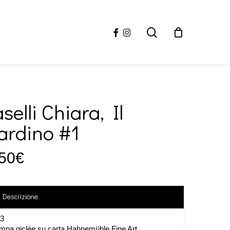
facebook
instagram
search
selli Chiara, Il
ardino #1
50
€
Descrizione
23
mpa giclée su carta Hahnemühle Fine Art