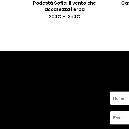
Podestà Sofia, Il vento che
Cas
accarezza l’erba
Fascia
200
€
-
1350
€
Questo
di
prodotto
prezzo:
ha
da
più
200€
a
varianti.
1350€
Le
opzioni
possono
essere
scelte
nella
pagina
del
prodotto