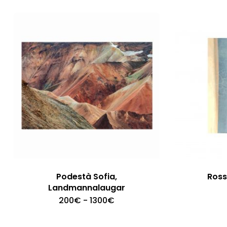
Podestà Sofia,
Ross
Landmannalaugar
Fascia
200
€
-
1300
€
di
prezzo:
da