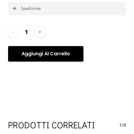
Spedizione
La spedizione viene calcolata per ogni ordine, dopo
l’acquisto, in base alle vostre specifiche esigenze e
richieste. Una volta elaborato l’ordine, vi contatteremo
per organizzare la Spedizione degli articoli tramite il
servizio più appropriato.
Aggiungi Al Carrello
Categorie:
Chiara Caselli
,
Chiara Caselli - Fotografie
,
Fotografie
Tag:
Chiara Caselli
PRODOTTI CORRELATI
1/8