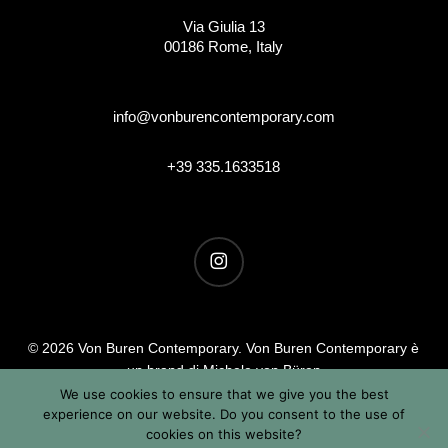
Via Giulia 13
00186 Rome, Italy
info@vonburencontemporary.com
+39 335.1633518
instagram
© 2026 Von Buren Contemporary. Von Buren Contemporary è
un brand di Michele von Büren
Tutti i diritti riservati |
Privacy & Cookie Info
| Termini &
We use cookies to ensure that we give you the best
experience on our website. Do you consent to the use of
Condizioni
cookies on this website?