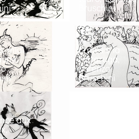
ini
Bruschini
s-midi
Ermes e la
aune,
tartaruga,
zo
Lorenzo
ini
Bruschini
ance aux
x,
zo