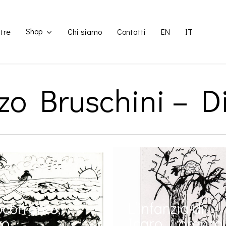
Shop
tre
Chi siamo
Contatti
EN
IT
zo Bruschini – D
corrente,
L’infanzia di
zo
Icaro, Lorenzo