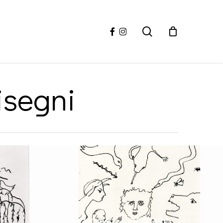
facebook
instagram
search
isegni
Voices, Lorenzo