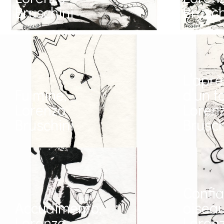
Bruschini
Brusch
L’aprè
Fulmine,
d’un f
Lorenzo
Loren
Bruschini
Brusch
Confi
Accudimento,
oiseau
Lorenzo
Loren