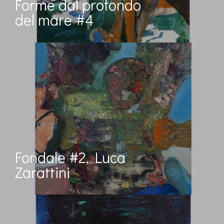
Forme dal profondo
del mare #4
Fondale #2, Luca
Zarattini