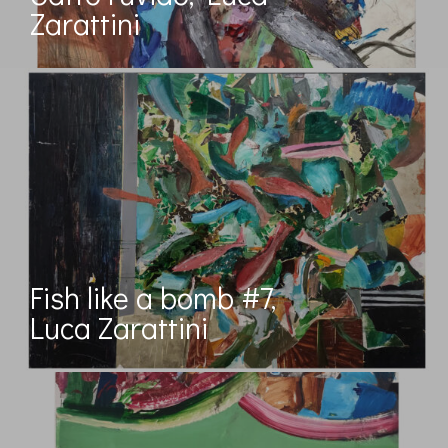
Zarattini
Fish like a bomb #7,
Luca Zarattini