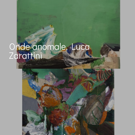
Onde anomale, Luca
Zarattini