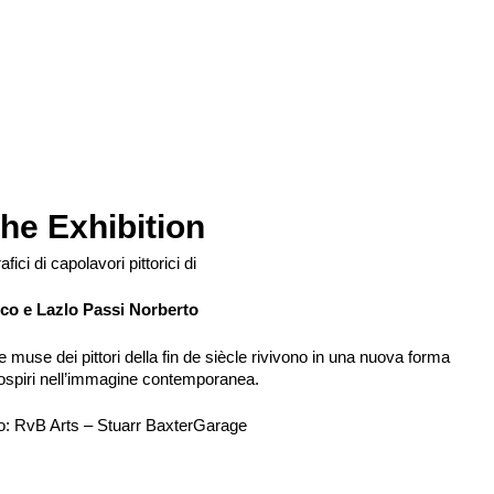
he Exhibition
fici di capolavori pittorici di
co e Lazlo Passi Norberto
e muse dei pittori della fin de siècle rivivono in una nuova forma
sospiri nell’immagine contemporanea.
o: RvB Arts – Stuarr BaxterGarage