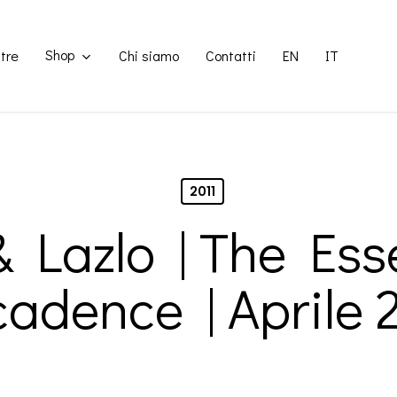
Shop
tre
Chi siamo
Contatti
EN
IT
2011
& Lazlo | The Ess
adence | Aprile 