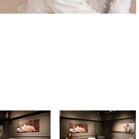
essence
3