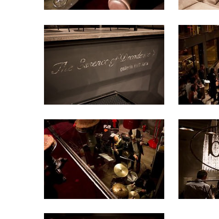
essence
essence
7
8
essence
essence
10
11
essence